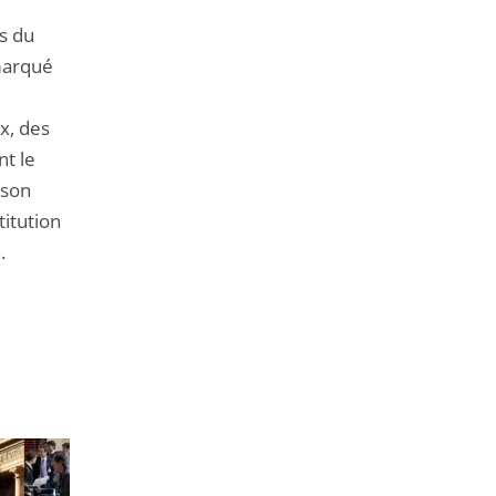
es du
 marqué
x, des
nt le
 son
titution
n.