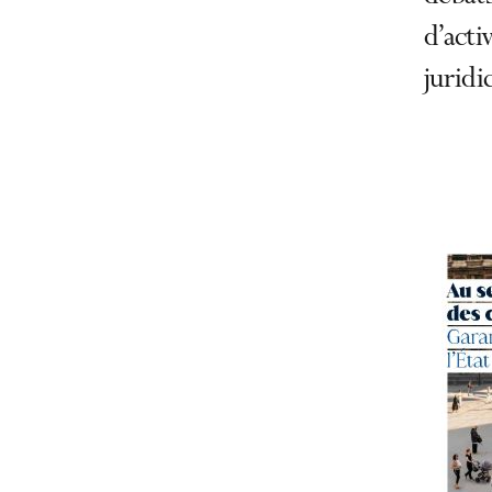
d’acti
juridi