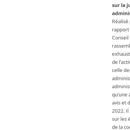
sur la j
adminis
Réalisé 
rapport
Conseil 
rassemb
exhausti
de l’acti
celle d
administ
administ
qu’une 
avis et 
2022. Il
sur les 
de la co