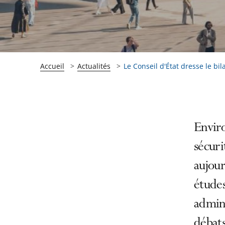
Accueil
Actualités
Le Conseil d'État dresse le bilan
Passer
Passer
Envir
la
la
sécuri
navigation
navigation
aujour
de
de
l'article
l'article
études
pour
pour
admini
arriver
arriver
débats
après
avant