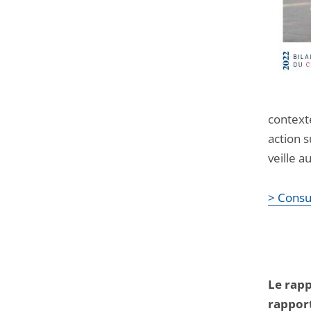
context
action s
veille a
> Consul
Le rapp
rapport