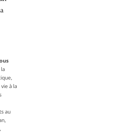
de
l'article
la
pour
arriver
avant
tous
 la
ique,
vie à la
s
ts au
an,
,