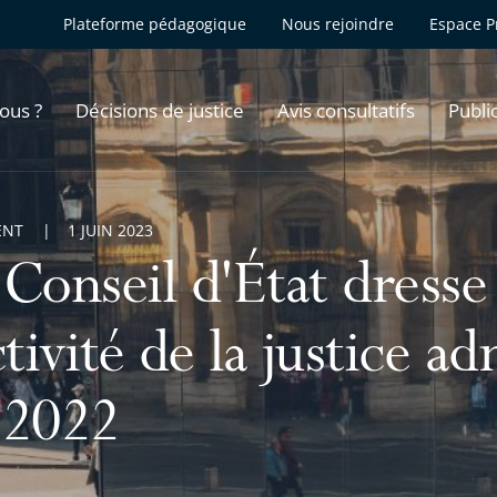
Plateforme pédagogique
Nous rejoindre
Espace P
ous ?
Décisions de justice
Avis consultatifs
Publi
ENT
1 JUIN 2023
Conseil d'État dresse 
ctivité de la justice a
 2022