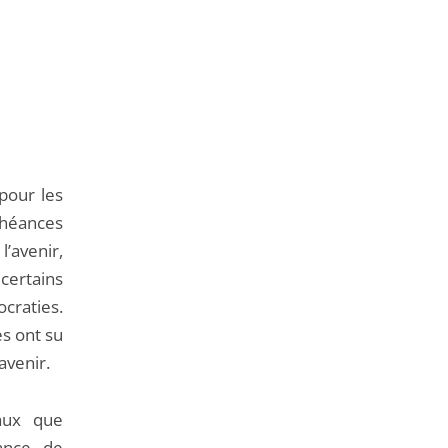
pour les
héances
’avenir,
 certains
raties.
s ont su
avenir.
eaux que
ance de