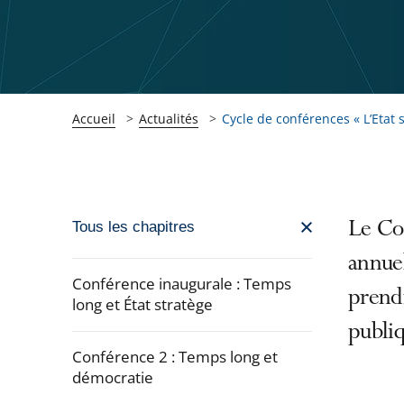
Accueil
Actualités
Cycle de conférences « L’Etat s
Passer
Le Con
Tous les chapitres
la
annuel
navigation
Conférence inaugurale : Temps
prendr
de
long et État stratège
l'article
publi
pour
Conférence 2 : Temps long et
arriver
démocratie
après