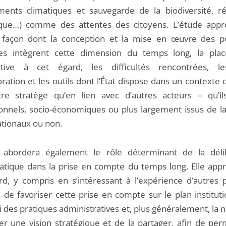
ents climatiques et sauvegarde de la biodiversité, ré
ue…) comme des attentes des citoyens. L’étude appr
a façon dont la conception et la mise en œuvre des po
es intègrent cette dimension du temps long, la pla
ctive à cet égard, les difficultés rencontrées, le
ration et les outils dont l’État dispose dans un contexte
re stratège qu’en lien avec d’autres acteurs – qu’il
tionnels, socio-économiques ou plus largement issus de la
nationaux ou non.
 abordera également le rôle déterminant de la déli
tique dans la prise en compte du temps long. Elle appr
rd, y compris en s’intéressant à l’expérience d’autres p
de favoriser cette prise en compte sur le plan instituti
i des pratiques administratives et, plus généralement, la 
er une vision stratégique et de la partager, afin de per