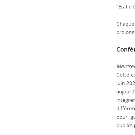
l’État d
Chaque 
prolong
Confé
Mercred
Cette c
juin 20
aujourd’
intégrer
différe
pour gu
publics 