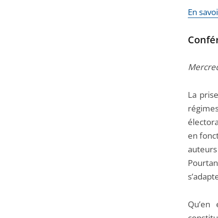
En savoi
Confér
Mercred
La pris
régime
élector
en fonc
auteur
Pourtan
s’adapt
Qu’en e
consti