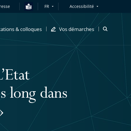
resse
FR
Accessibilité
cations & colloques
Vos démarches
Ouvrir
la
modale
de
recherche
’Etat
ps long dans
»