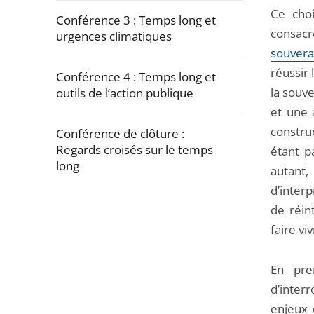
Ce choi
Conférence 3 : Temps long et
consac
urgences climatiques
souvera
réussir
Conférence 4 : Temps long et
la souv
outils de l’action publique
et une 
constru
Conférence de clôture :
Regards croisés sur le temps
étant p
long
autant
d’interp
Passer
de réin
la
faire vi
navigation
de
En pre
l'article
d’interr
pour
enjeux 