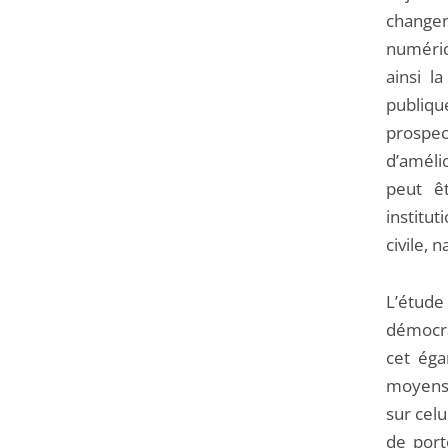
arriver
changem
avant
numériq
ainsi l
publiqu
prospe
d’amélio
peut êt
institu
civile, 
L’étude
démocra
cet éga
moyens 
sur celu
de port