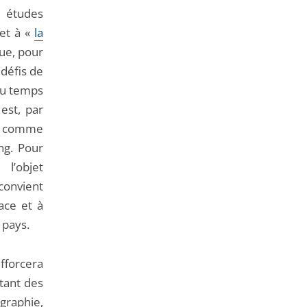
de
s études
l'article
et à «
la
pour
que, pour
arriver
 défis de
avant
 du temps
 est, par
re comme
ng. Pour
l’objet
 convient
ace et à
 pays.
forcera
rtant des
graphie,