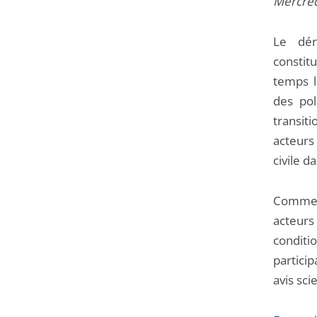
Mercred
Le dér
constit
temps l
des pol
transit
acteurs 
civile 
Comment
acteurs 
conditio
partici
avis sci