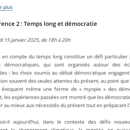
r plus
ence 2 :
Temps long et démocratie
i 15 janvier 2025, de 18h à 20h
e en compte du temps long constitue un défi particulier 
s démocratiques, qui sont organisés autour des éc
ales : les choix soumis au débat démocratique engagent l
tion souvent des seules attentes du présent, au point que
s évoquent même une forme de « myopie » des démoc
t, les expériences passées ont montré que les démocratie
er au mieux aux nécessités du présent tout en préparant l’
st-il aujourd’hui, dans le contexte des défis nouv
tuent le changement climatique, la montée en puiss