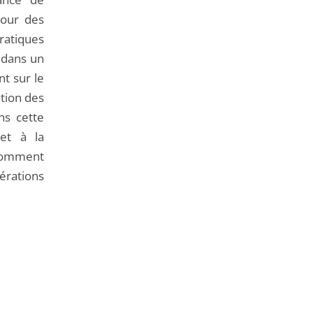
etour des
atiques
 dans un
nt sur le
ation des
ns cette
 et à la
 comment
érations