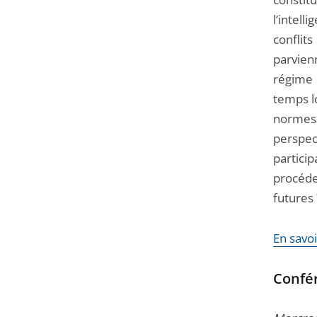
l’intell
confli
parvien
régime 
temps l
normes 
perspec
partici
procéde
futures 
En savoi
Confér