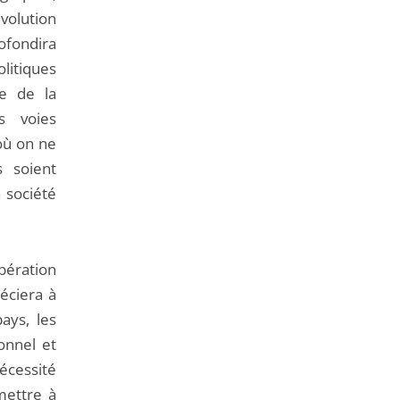
volution
ofondira
litiques
ce de la
s voies
 où on ne
s soient
 société
bération
éciera à
ays, les
onnel et
nécessité
mettre à