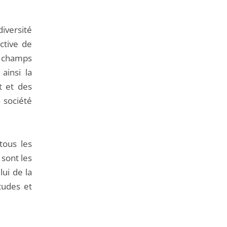
versité
ctive de
s champs
ainsi la
at et des
a société
tous les
 sont les
lui de la
tudes et