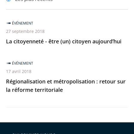
pour
pour
arriver
arriver
après
avant
ÉVÉNEMENT
27 septembre 2018
La citoyenneté - être (un) citoyen aujourd’hui
ÉVÉNEMENT
17 avril 2018
Régionalisation et métropolisation : retour sur
la réforme territoriale