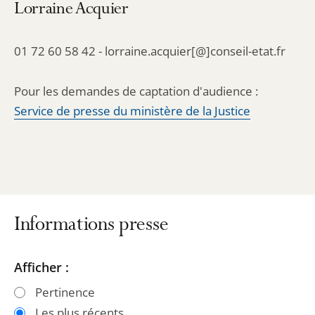
Lorraine Acquier
01 72 60 58 42 - lorraine.acquier[@]conseil-etat.fr
Pour les demandes de captation d'audience :
Service de presse du ministère de la Justice
Informations presse
Passer
Passer
Afficher :
les
les
Pertinence
filtres
filtres
Les plus récents