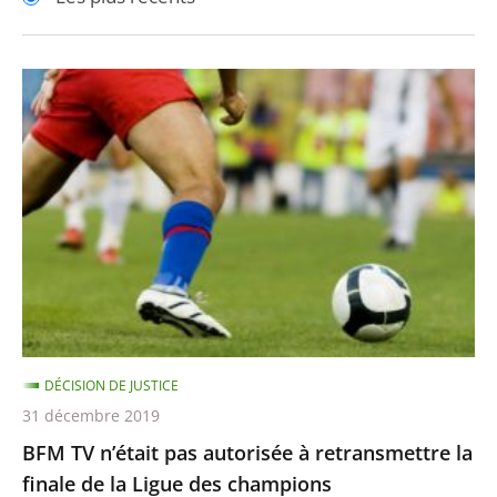
pour
pour
arriver
arriver
après
avant
BFM
TV
n’était
pas
autorisée
à
retransmettre
la
finale
de
DÉCISION DE JUSTICE
la
31 décembre 2019
Ligue
BFM TV n’était pas autorisée à retransmettre la
des
finale de la Ligue des champions
champions