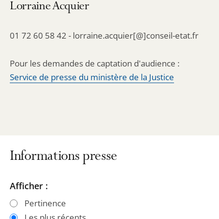
Lorraine Acquier
01 72 60 58 42 - lorraine.acquier[@]conseil-etat.fr
Pour les demandes de captation d'audience :
Service de presse du ministère de la Justice
Informations presse
Passer
Passer
Afficher :
les
les
Pertinence
filtres
filtres
Les plus récents