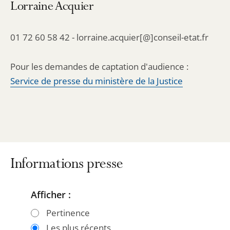
Lorraine Acquier
01 72 60 58 42 - lorraine.acquier[@]conseil-etat.fr
Pour les demandes de captation d'audience :
Service de presse du ministère de la Justice
Informations presse
Afficher :
Passer
Passer
les
les
Pertinence
filtres
filtres
Les plus récents