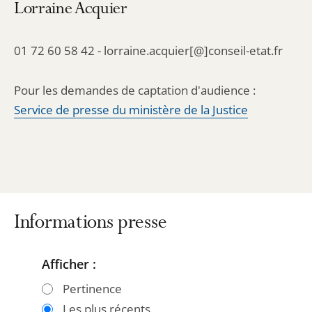
Lorraine Acquier
01 72 60 58 42 - lorraine.acquier[@]conseil-etat.fr
Pour les demandes de captation d'audience :
Service de presse du ministère de la Justice
Informations presse
Afficher :
Passer
Passer
les
les
Pertinence
filtres
filtres
Les plus récents