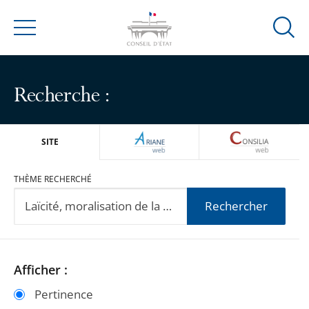
Ouvrir
Menu
la
modal
de
Recherche :
reche
ARIANEWEB
CONSILIA
SITE
THÈME RECHERCHÉ
Rechercher
Passer
Passer
Afficher :
les
les
Pertinence
filtres
filtres