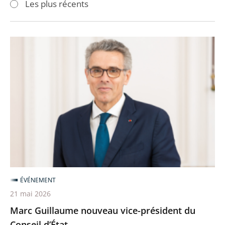
Les plus récents
pour
pour
arriver
arriver
après
avant
Marc
Guillaume
nouveau
vice-
président
du
Conseil
d’État
ÉVÉNEMENT
21 mai 2026
Marc Guillaume nouveau vice-président du
Conseil d’État