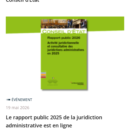
Le
rapport
public
2025
de
la
juridiction
administrative
est
en
ÉVÉNEMENT
ligne
19 mai 2026
Le rapport public 2025 de la juridiction
administrative est en ligne