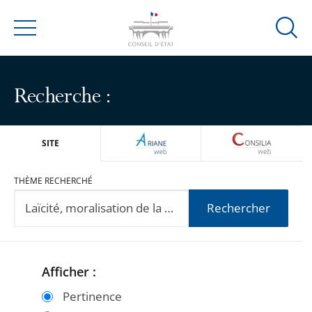
Ouvrir
Menu
la
modal
de
Recherche :
reche
ARIANEWEB
CONSILIA
SITE
THÈME RECHERCHÉ
Rechercher
Afficher :
Passer
Passer
les
les
Pertinence
filtres
filtres