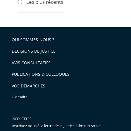
Les plus récents
pour
pour
arriver
arriver
après
avant
QUI SOMMES-NOUS ?
DÉCISIONS DE JUSTICE
AVIS CONSULTATIFS
PUBLICATIONS & COLLOQUES
VOS DÉMARCHES
Glossaire
INFOLETTRE
Inscrivez-vous à la lettre de la Justice administrative