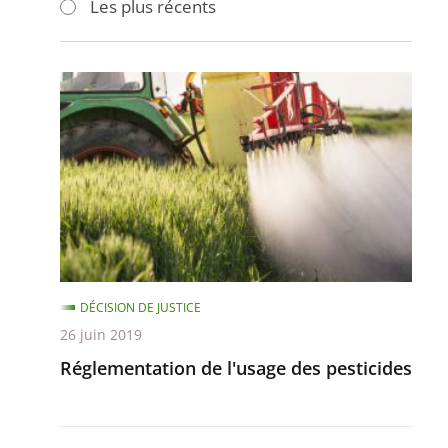
Les plus récents
pour
pour
arriver
arriver
après
avant
Réglementation
de
l'usage
des
pesticides
DÉCISION DE JUSTICE
26 juin 2019
Réglementation de l'usage des pesticides