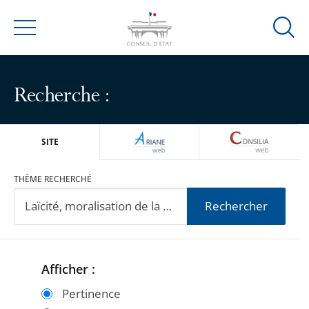
Ouvrir
Menu
la
modal
de
Recherche :
reche
ARIANEWEB
CONSILIA
SITE
THÈME RECHERCHÉ
Rechercher
Afficher :
Passer
Passer
les
les
Pertinence
filtres
filtres