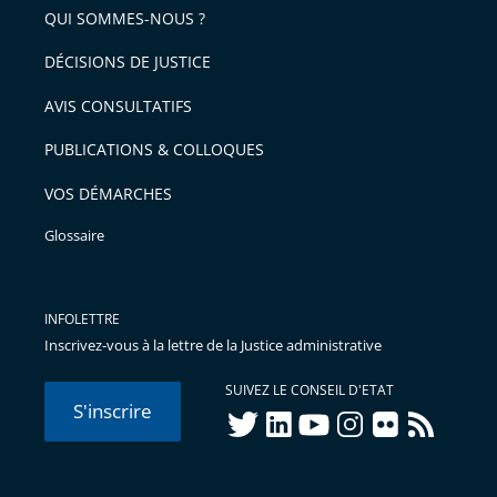
arriver
QUI SOMMES-NOUS ?
l'article
après
pour
DÉCISIONS DE JUSTICE
arriver
AVIS CONSULTATIFS
avant
PUBLICATIONS & COLLOQUES
VOS DÉMARCHES
Glossaire
INFOLETTRE
Inscrivez-vous à la lettre de la Justice administrative
SUIVEZ LE CONSEIL D'ETAT
S'inscrire
twitter
linkedIn
youtube
instagram
flickr
rss