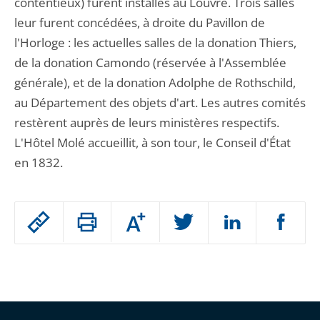
contentieux) furent installés au Louvre. Trois salles
leur furent concédées, à droite du Pavillon de
l'Horloge : les actuelles salles de la donation Thiers,
de la donation Camondo (réservée à l'Assemblée
générale), et de la donation Adolphe de Rothschild,
au Département des objets d'art. Les autres comités
restèrent auprès de leurs ministères respectifs.
L'Hôtel Molé accueillit, à son tour, le Conseil d'État
en 1832.
Passer
Augmenter
le
ou
réduire
partage
Passer
la
taille
de
le
de
la
l'article
partage
police
pour
de