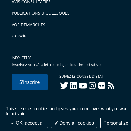
AVIS CONSULTATIFS
avant
PUBLICATIONS & COLLOQUES
VOS DÉMARCHES
Glossaire
INFOLETTRE
Inscrivez-vous à la lettre de la Justice administrative
SUIVEZ LE CONSEIL D'ETAT
S'inscrire
twitter
linkedIn
youtube
instagram
flickr
rss
This site uses cookies and gives you control over what you want
© Conseil d'État 2026 -
Mentions légales
-
Cookies
-
Données
to activate
personnelles
-
Publications administratives
-
Accessibilité :
partiellement conforme
OK, accept all
Deny all cookies
Personalize