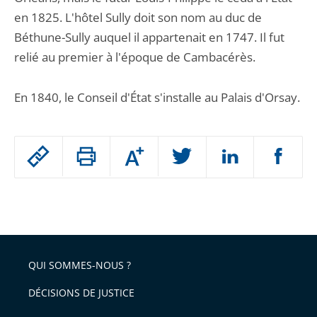
en 1825. L'hôtel Sully doit son nom au duc de
Béthune-Sully auquel il appartenait en 1747. Il fut
relié au premier à l'époque de Cambacérès.
En 1840, le Conseil d'État s'installe au Palais d'Orsay.
Passer
Augmenter
le
ou
réduire
partage
Passer
la
taille
de
le
de
la
l'article
partage
police
pour
de
arriver
QUI SOMMES-NOUS ?
l'article
après
pour
DÉCISIONS DE JUSTICE
arriver