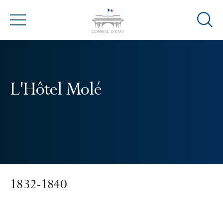
Ouvrir
Menu
la
modal
de
reche
L'Hôtel Molé
1832-1840