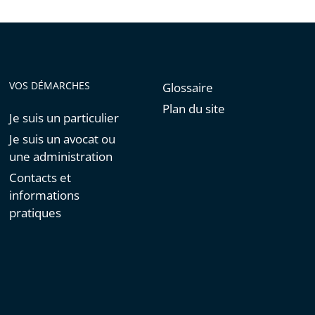
de
l'article
pour
arriver
avant
VOS DÉMARCHES
Glossaire
Plan du site
Je suis un particulier
Je suis un avocat ou
une administration
Contacts et
informations
pratiques