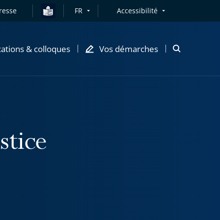
resse
FR
Accessibilité
cations & colloques
Vos démarches
Ouvrir
la
modale
de
recherche
stice