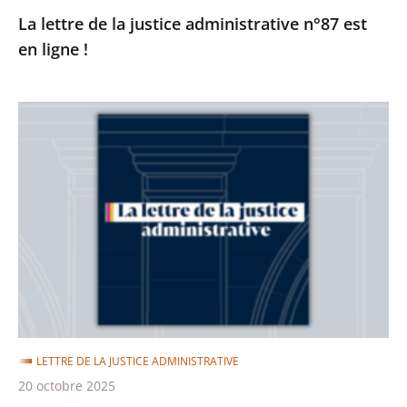
La lettre de la justice administrative n°87 est
en ligne !
La
lettre
de
la
justice
administrative
n°86
est
en
ligne
LETTRE DE LA JUSTICE ADMINISTRATIVE
!
20 octobre 2025