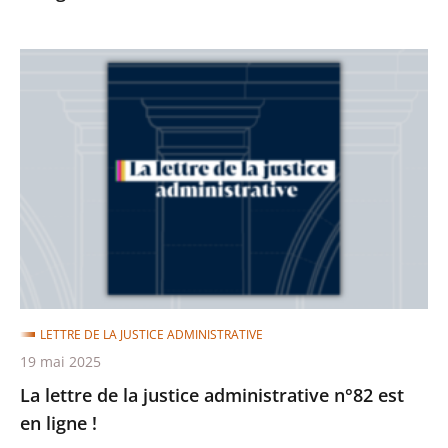
La
lettre
de
la
justice
administrative
n°82
est
en
ligne
LETTRE DE LA JUSTICE ADMINISTRATIVE
!
19 mai 2025
La lettre de la justice administrative n°82 est
en ligne !