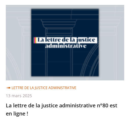
La
lettre
de
la
justice
administrative
n°80
est
en
ligne
LETTRE DE LA JUSTICE ADMINISTRATIVE
!
13 mars 2025
La lettre de la justice administrative n°80 est
en ligne !