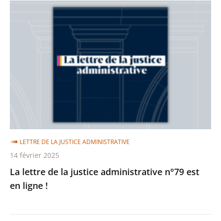
La
lettre
de
la
justice
administrative
n°79
est
en
ligne
LETTRE DE LA JUSTICE ADMINISTRATIVE
!
14 février 2025
La lettre de la justice administrative n°79 est
en ligne !