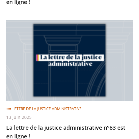
en ligne !
La
lettre
de
la
justice
administrative
n°83
est
en
ligne
LETTRE DE LA JUSTICE ADMINISTRATIVE
!
13 juin 2025
La lettre de la justice administrative n°83 est
en ligne !