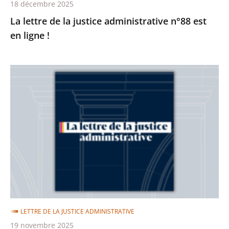
18 décembre 2025
La lettre de la justice administrative n°88 est
en ligne !
La
lettre
de
la
justice
administrative
n°87
est
en
ligne
LETTRE DE LA JUSTICE ADMINISTRATIVE
!
19 novembre 2025