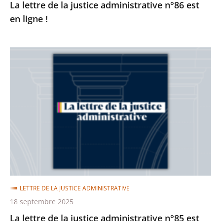
La lettre de la justice administrative n°86 est
en ligne !
La
lettre
de
la
justice
administrative
n°85
est
en
ligne
LETTRE DE LA JUSTICE ADMINISTRATIVE
!
18 septembre 2025
La lettre de la justice administrative n°85 est