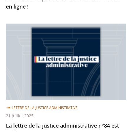
en ligne !
La
lettre
de
la
justice
administrative
n°84
est
en
ligne
LETTRE DE LA JUSTICE ADMINISTRATIVE
!
21 juillet 2025
La lettre de la justice administrative n°84 est