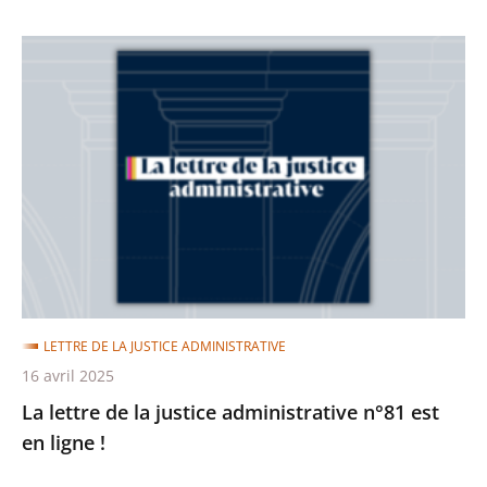
La
lettre
de
la
justice
administrative
n°81
est
en
ligne
LETTRE DE LA JUSTICE ADMINISTRATIVE
!
16 avril 2025
La lettre de la justice administrative n°81 est
en ligne !