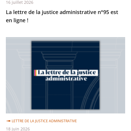
16 juillet 2026
La lettre de la justice administrative n°95 est
en ligne !
La
lettre
de
la
justice
administrative
n°94
est
en
ligne
LETTRE DE LA JUSTICE ADMINISTRATIVE
!
18 juin 2026