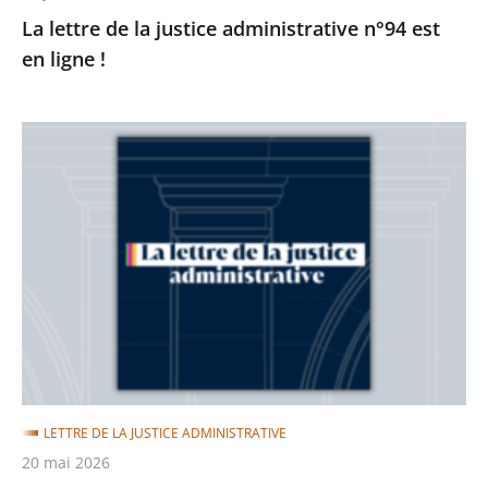
La lettre de la justice administrative n°94 est
en ligne !
La
lettre
de
la
justice
administrative
n°93
est
en
ligne
LETTRE DE LA JUSTICE ADMINISTRATIVE
!
20 mai 2026