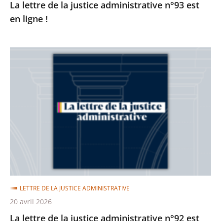
La lettre de la justice administrative n°93 est
en ligne !
La
lettre
de
la
justice
administrative
n°92
est
en
ligne
LETTRE DE LA JUSTICE ADMINISTRATIVE
!
20 avril 2026
La lettre de la justice administrative n°92 est