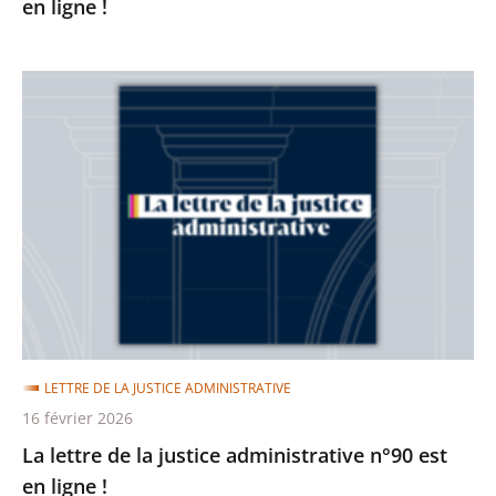
en ligne !
La
lettre
de
la
justice
administrative
n°90
est
en
ligne
LETTRE DE LA JUSTICE ADMINISTRATIVE
!
16 février 2026
La lettre de la justice administrative n°90 est
en ligne !