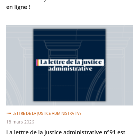
en ligne !
La
lettre
de
la
justice
administrative
n°91
est
en
ligne
LETTRE DE LA JUSTICE ADMINISTRATIVE
!
18 mars 2026
La lettre de la justice administrative n°91 est