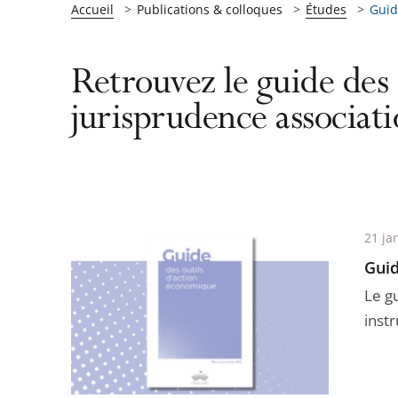
Accueil
Publications & colloques
Études
Guid
Retrouvez le guide des 
jurisprudence associati
21 ja
Guid
Le g
instr