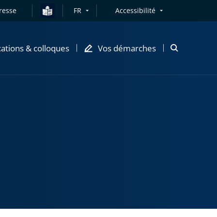
resse
FR
Accessibilité
cations & colloques
Vos démarches
Ouvrir
la
modale
de
recherche