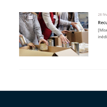
28 fé
Recu
[Mis
inéd