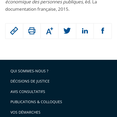
économique des personnes publiques,
éd. La
documentation française, 2015.
Passer
Augmenter
le
ou
réduire
partage
Passer
la
taille
de
le
de
la
l'article
partage
police
pour
de
arriver
QUI SOMMES-NOUS ?
l'article
après
pour
DÉCISIONS DE JUSTICE
arriver
AVIS CONSULTATIFS
avant
PUBLICATIONS & COLLOQUES
VOS DÉMARCHES