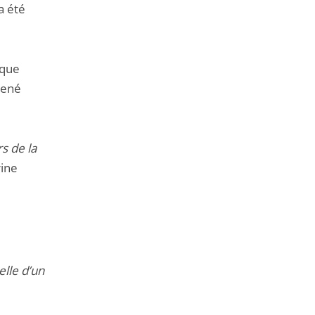
a été
ique
René
rs de la
rine
elle d’un