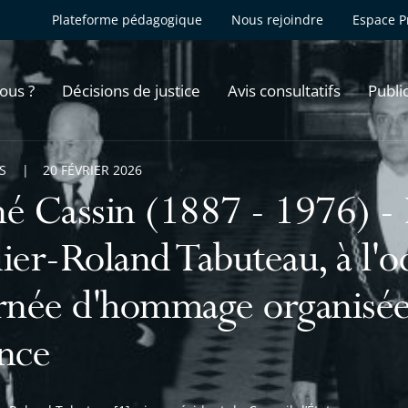
Plateforme pédagogique
Nous rejoindre
Espace P
ous ?
Décisions de justice
Avis consultatifs
Publi
S
20 FÉVRIER 2026
é Cassin (1887 - 1976) -
ier-Roland Tabuteau, à l'o
rnée d'hommage organisée à
nce