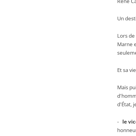
René Cas
Un dest
Lors de 
Marne en
seuleme
Et sa vi
Mais pu
d'homma
d'État, 
-
le vi
honneur,