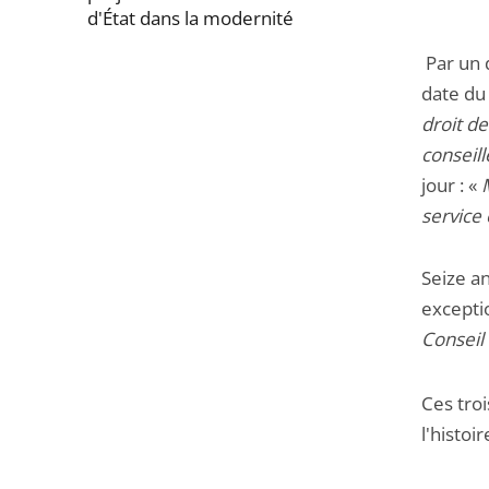
d'État dans la modernité
Par un 
Passer
date du
la
droit de
navigation
conseill
de
jour : «
l'article
service
pour
arriver
Seize an
avant
excepti
Conseil 
Ces tro
l'histoi