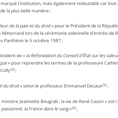
 marqué l'institution, mais également redoutable car tout 
t de la plus belle manière :
teur de la paix et du droit
» pour le Président de la Républ
s Mitterrand lors de la cérémonie solennelle d'entrée de 
au Panthéon le 5 octobre 1987 ;
résident de «
la Refondation du Conseil d'État sur les valeu
ique
» pour reprendre les termes de la professeure Cathe
-Colly
[4]
;
t du droit
» selon le professeur Emmanuel Decaux
[5]
;
a ministre Jeannette Bougrab : la vie de René Cassin «
est c
 passionné, la France dans le sang
»
[6]
;