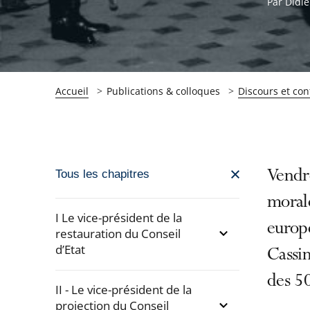
Par Didie
Accueil
Publications & colloques
Discours et con
Passer
Vendre
Tous les chapitres
la
morale
navigation
I Le vice-président de la
europ
de
restauration du Conseil
d’Etat
l'article
Cassi
pour
des 50
arriver
II - Le vice-président de la
projection du Conseil
après