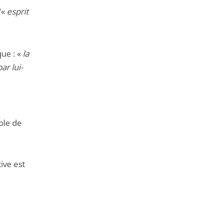
’«
esprit
que : «
la
ar lui-
ole de
ive est