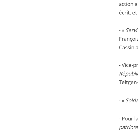
action a
écrit, e
- «
Servi
Françoi
Cassin 
- Vice-p
Républ
Teitgen
- «
Solda
- Pour l
patriote