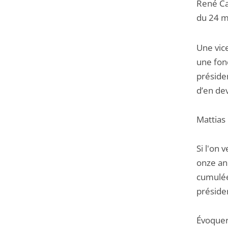
René Cas
du 24 m
Une vice
une fon
préside
d’en dev
Mattias
Si l'on 
onze ann
cumulée
préside
Évoquer 