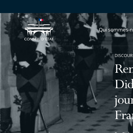
Qui sommes-n
DISCOUR
Ren
Did
jou
Fra