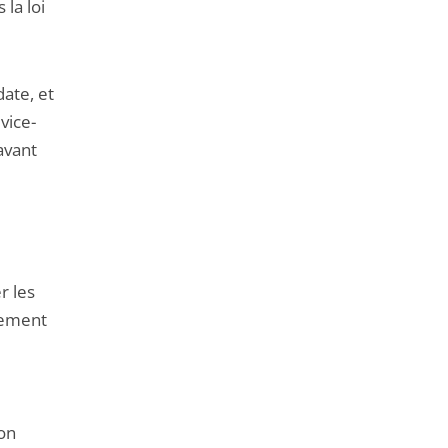
la loi
ate, et
vice-
avant
r les
alement
son