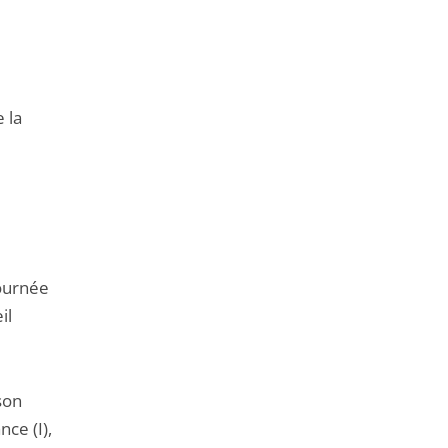
 la
journée
il
son
ce (I),