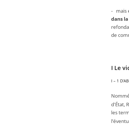
- mais
dans l
refondat
de comm
I Le v
I – 1 D
Nommé 
d'État, 
les ter
l’éventu