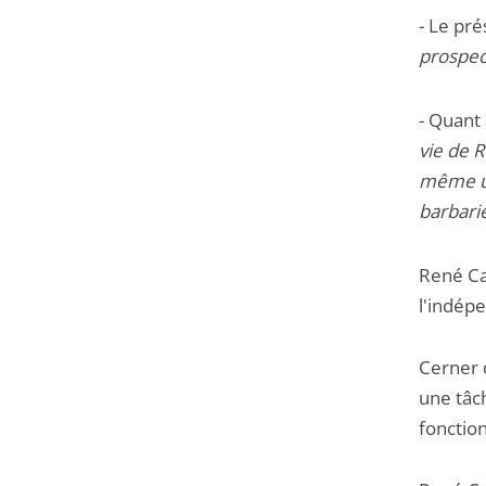
- Le pr
prospec
- Quant 
vie de R
même un
barbari
René Ca
l'indépe
Cerner d
une tâc
fonction