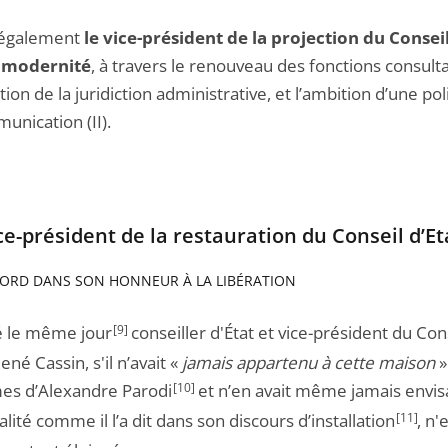
 également
le vice-président de la projection du Conseil
a modernité
, à travers le renouveau des fonctions consultat
ion de la juridiction administrative, et l’ambition d’une pol
unication (II).
ice-président de la restauration du Conseil d’Et
’ABORD DANS SON HONNEUR À LA LIBÉRATION
le même jour
[9]
conseiller d'État et vice-président du Con
René Cassin, s'il n’avait «
jamais appartenu à cette maison
»
mes d’Alexandre Parodi
[10]
et n’en avait même jamais envi
alité comme il l’a dit dans son discours d’installation
[11]
, n'