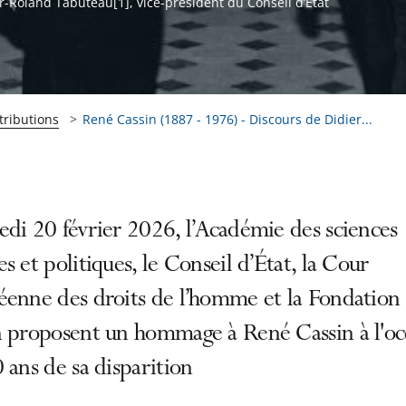
r-Roland Tabuteau[1], vice-président du Conseil d’État
tributions
René Cassin (1887 - 1976) - Discours de Didier...
di 20 février 2026, l’Académie des sciences
s et politiques, le Conseil d’État, la Cour
éenne des droits de l’homme et la Fondation
n proposent un hommage à René Cassin à l'oc
 ans de sa disparition