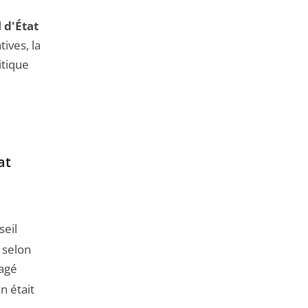
 d'État
ives, la
itique
at
seil
 selon
sagé
en était