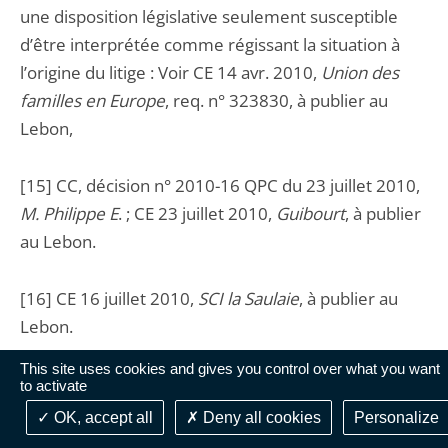
une disposition législative seulement susceptible
d’être interprétée comme régissant la situation à
l’origine du litige : Voir CE 14 avr. 2010,
Union des
familles en Europe
, req. n° 323830, à publier au
Lebon,
[15] CC, décision n° 2010-16 QPC du 23 juillet 2010,
M
. Philippe E
. ; CE 23 juillet 2010,
Guibourt
, à publier
au Lebon.
[16] CE 16 juillet 2010,
SCI la Saulaie
, à publier au
Lebon.
This site uses cookies and gives you control over what you want
[17] CC, décision n° 2010-5 QPC du 18 juin 2010,
to activate
SNC Kimberly Clark
; CE 23 avril 2010,
SNC Kimberly
OK, accept all
Deny all cookies
Personalize
Clark
, à mentionner aux tables du Lebon.