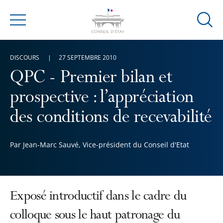
Ouvrir
Menu
la
modal
DISCOURS
27 SEPTEMBRE 2010
de
reche
QPC - Premier bilan et
prospective : l’appréciation
des conditions de recevabilité
Par Jean-Marc Sauvé, Vice-président du Conseil d'Etat
Exposé introductif dans le cadre du
colloque sous le haut patronage du