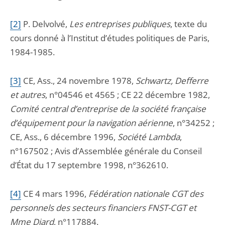
[2]
P
. Delvolvé,
Les entreprises publiques
, texte du
cours donné à l’Institut d’études politiques de Paris,
1984-1985.
[3]
C
E, Ass., 24 novembre 1978,
Schwartz, Defferre
et autres
, n°04546 et 4565 ; CE 22 décembre 1982,
Comité central d’entreprise de la société française
d’équipement pour la navigation aérienne
, n°34252 ;
CE, Ass., 6 décembre 1996,
Société Lambda
,
n°167502 ; Avis d’Assemblée générale du Conseil
d’État du 17 septembre 1998, n°362610.
[4]
C
E 4 mars 1996,
Fédération nationale CGT des
personnels des secteurs financiers FNST-CGT et
Mme Diard
, n°117884.