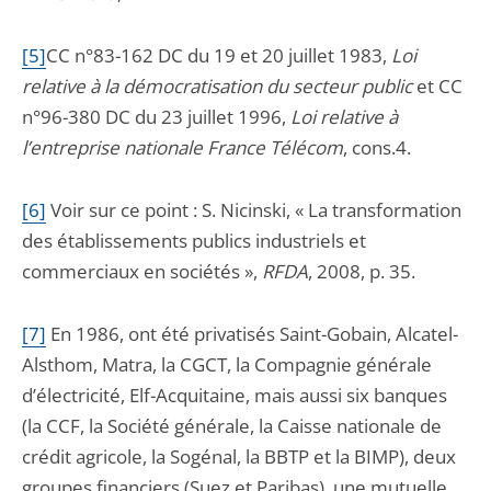
[5]
CC n°83-162 DC du 19 et 20 juillet 1983,
Loi
relative à la démocratisation du secteur public
et CC
n°96-380 DC du 23 juillet 1996,
Loi relative à
l’entreprise nationale France Télécom
, cons.4.
[6]
V
oir sur ce point : S. Nicinski, « La transformation
des établissements publics industriels et
commerciaux en sociétés »,
RFDA
, 2008, p. 35.
[7]
E
n 1986, ont été privatisés Saint-Gobain, Alcatel-
Alsthom, Matra, la CGCT, la Compagnie générale
d’électricité, Elf-Acquitaine, mais aussi six banques
(la CCF, la Société générale, la Caisse nationale de
crédit agricole, la Sogénal, la BBTP et la BIMP), deux
groupes financiers (Suez et Paribas), une mutuelle