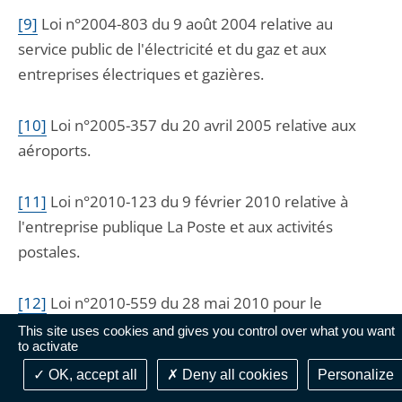
[9]
L
oi n°2004-803 du 9 août 2004 relative au
service public de l'électricité et du gaz et aux
entreprises électriques et gazières.
[10]
L
oi n°2005-357 du 20 avril 2005 relative aux
aéroports.
[11]
L
oi n°2010-123 du 9 février 2010 relative à
l'entreprise publique La Poste et aux activités
postales.
[12]
L
oi n°2010-559 du 28 mai 2010 pour le
développement des sociétés publiques locales.
This site uses cookies and gives you control over what you want
to activate
OK, accept all
Deny all cookies
Personalize
[13]
L
oi n°83-597 du 7 juillet 1983 relative aux