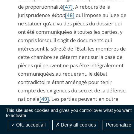
de proportionnalité
[47]
. A rebours de la
jurisprudence
Moon
[48]
qui impose au juge de
ne statuer qu’au vu des pièces du dossier qui
ont été communiquées à toutes les parties, y
compris lorsqu’il s’agit de documents qui
intéressent la sûreté de l’Etat, les membres de
cette chambre se déterminent sur la base de
pièces qui peuvent ne pas être intégralement
communiquées au requérant, le débat
contradictoire étant aménagé pour tenir
compte des exigences du secret de la défense
nationale
[49]
. Les parties peuvent en outre
être entendues séparément et le rapporteur
This site uses cookies and gives you control over what you want
public rend ses conclusions hors de leur
to activate
présence
[50]
. Cette asymétrie dans le débat
OK, accept all
Deny all cookies
Personalize
contradictoire, que permet expressément le