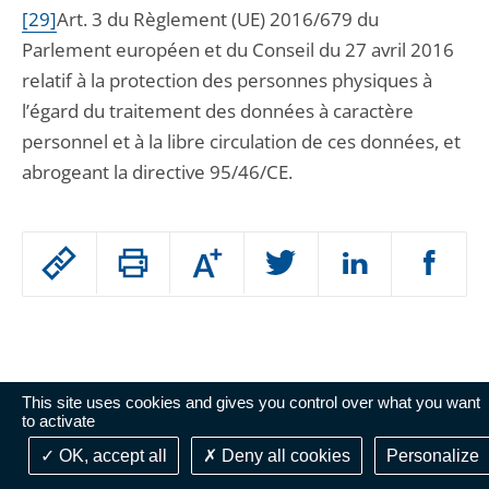
[29]
Art. 3 du Règlement (UE) 2016/679 du
Parlement européen et du Conseil du 27 avril 2016
relatif à la protection des personnes physiques à
l’égard du traitement des données à caractère
personnel et à la libre circulation de ces données, et
abrogeant la directive 95/46/CE.
Passer
Augmenter
le
ou
réduire
partage
Passer
la
taille
de
le
de
la
l'article
partage
police
pour
de
This site uses cookies and gives you control over what you want
to activate
arriver
QUI SOMMES-NOUS ?
l'article
après
OK, accept all
Deny all cookies
Personalize
pour
DÉCISIONS DE JUSTICE