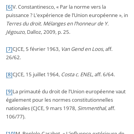
[6]
V. Constantinesco, « Par la norme vers la
puissance ? L’expérience de l’Union européenne », in
Terres du droit. Mélanges en l’honneur de Y.
Jégouzo
, Dalloz, 2009, p. 25.
[7]
CJCE, 5 février 1963,
Van Gend en Loos
, aff.
26/62.
[8]
CJCE, 15 juillet 1964,
Costa c. ENEL
, aff. 6/64.
[9]
La primauté du droit de l’Union européenne vaut
également pour les normes constitutionnelles
nationales (CJCE, 9 mars 1978,
Simmenthal
, aff.
106/77).
[10]
M. Benlolo-Carabot, « L’influence extérieure de