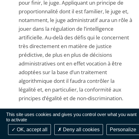
pour finir, le juge. Appliquant un principe de
proportionnalité dont il est familier, le juge et,
notamment, le juge administratif aura un rôle à
jouer dans la régulation de l’intelligence
artificielle. Au-delà des défis qui le concernent
très directement en matière de justice
prédictive, de plus en plus de décisions
administratives ont en effet vocation à être
adoptées sur la base d’un traitement
algorithmique dont il faudra contrôler la
légalité et, en particulier, la conformité aux
principes d’égalité et de non-discrimination.
This site uses cookies and gives you control over what you want
La régulation de l’intelligence artificielle au
to activate
service de l’humain implique une
OK, accept all
Deny all cookies
Personalize
responsabilisation de l’ensemble des acteurs