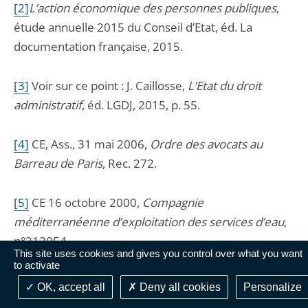
[2]
L
’action économique des personnes publiques
,
étude annuelle 2015 du Conseil d’Etat, éd. La
documentation française, 2015.
[3]
V
oir sur ce point : J. Caillosse,
L’Etat du droit
administratif
, éd. LGDJ, 2015, p. 55.
[4]
C
E, Ass., 31 mai 2006,
Ordre des avocats au
Barreau de Paris
, Rec. 272.
[5]
CE
16 octobre 2000,
Compagnie
méditerranéenne d’exploitation des services d’eau
,
n°212054.
This site uses cookies and gives you control over what you want
to activate
[6]
C
E, Sect., avis, 8 novembre 2000,
Société Jean-
OK, accept all
Deny all cookies
Personalize
Louis Bernard Consultants
, n°222208.