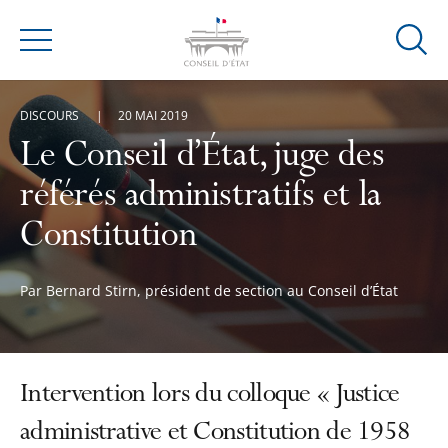
Ouvrir
Menu
la
modal
DISCOURS
20 MAI 2019
de
reche
Le Conseil d’État, juge des
référés administratifs et la
Constitution
Par Bernard Stirn, président de section au Conseil d’État
Intervention lors du colloque « Justice
administrative et Constitution de 1958