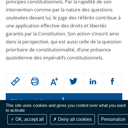
principes constitutionnels. Par la rapidité de son
intervention comme par la nature des questions
soulevées devant lui, le juge des référés contribue à
une application effective des droits et libertés
garantis par la Constitution. Son action s’inscrit ainsi
dans la perspective, qui est aussi celle de la question
prioritaire de constitutionnalité, d’une présence
quotidienne des impératifs constitutionnels.
Passer
Augmenter
le
ou
réduire
partage
la
taille
de
Télécharger le discours
de
This site uses cookies and gives you control over what you want
la
l'article
police
to activate
PDF - 227 Ko
pour
OK, accept all
Deny all cookies
Personalize
Passer
arriver