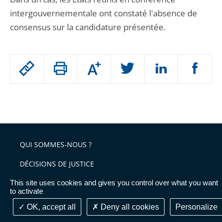
intergouvernementale ont constaté l'absence de
consensus sur la candidature présentée.
Passer
Augmenter
le
ou
réduire
partage
Passer
la
taille
de
le
de
la
l'article
partage
police
pour
de
arriver
QUI SOMMES-NOUS ?
l'article
après
pour
DÉCISIONS DE JUSTICE
arriver
This site uses cookies and gives you control over what you want
AVIS CONSULTATIFS
avant
to activate
PUBLICATIONS & COLLOQUES
OK, accept all
Deny all cookies
Personalize