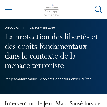
Ouvrir
Menu
la
modal
DISCOURS
12 DÉCEMBRE 2016
de
reche
La protection des libertés et
des droits fondamentaux
dans le contexte de la
menace terroriste
Par Jean-Marc Sauvé, Vice-président du Conseil d'État
Intervention de Jean-Marc Sauvé lors de