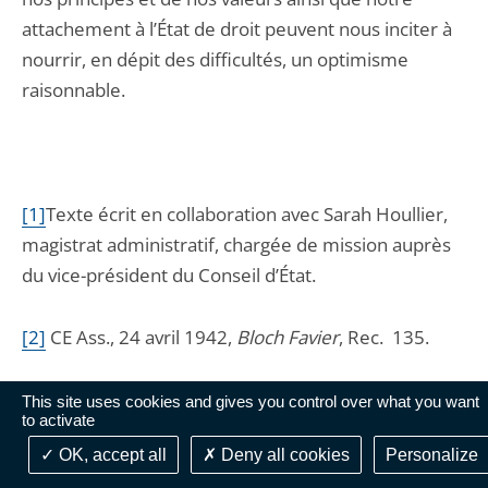
attachement à l’État de droit peuvent nous inciter à
nourrir, en dépit des difficultés, un optimisme
raisonnable.
[1]
Texte écrit en collaboration avec Sarah Houllier,
magistrat administratif, chargée de mission auprès
du vice-président du Conseil d’État.
[2]
C
E Ass., 24 avril 1942,
Bloch Favier
, Rec. 135.
[3]
D
écret n° 2015-1475 du 14 novembre 2015
This site uses cookies and gives you control over what you want
to activate
portant application de la loi n° 55-385 du 3 avril 1955
OK, accept all
Deny all cookies
Personalize
modifié par les décrets n° 2015-1476 et n° 2015-