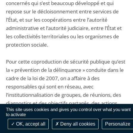
concernés qui s’est beaucoup développé et qui
repose sur le décloisonnement entre services de
l’État, et sur les coopérations entre l’autorité
administrative et l’autorité judiciaire, entre l’État et
les collectivités territo­riales ou les organismes de
protection sociale.
Pour cette coproduction de sécurité publique qu’est
la « prévention de la délinquance » conduite dans le
cadre de la loi de 2007, on a affaire à des
responsables qui sont en réseau, avec
l’institutionnalisation de groupes, de réunions, des
diagnostics et des objectifs partagés, des actions
This site uses cookies and gives you control over what you want
communes, des financements croisés etc….
to activate
OK, accept all
Deny all cookies
Personalize
Dans beaucoup d’endroits les effets de ces actions