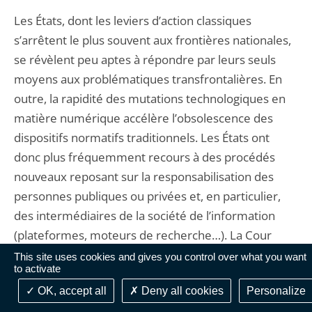
Les États, dont les leviers d’action classiques
s’arrêtent le plus souvent aux frontières nationales,
se révèlent peu aptes à répondre par leurs seuls
moyens aux problématiques transfrontalières. En
outre, la rapidité des mutations technologiques en
matière numérique accélère l’obsolescence des
dispositifs normatifs traditionnels. Les États ont
donc plus fréquemment recours à des procédés
nouveaux reposant sur la responsabilisation des
personnes publiques ou privées et, en particulier,
des intermédiaires de la société de l’information
(plateformes, moteurs de recherche…). La Cour
européenne des droits de l’homme envisage
This site uses cookies and gives you control over what you want
to activate
l’existence de ces « devoirs et responsabilités » de
OK, accept all
Deny all cookies
Personalize
manière large
[47]
. Elle a ainsi développé la notion