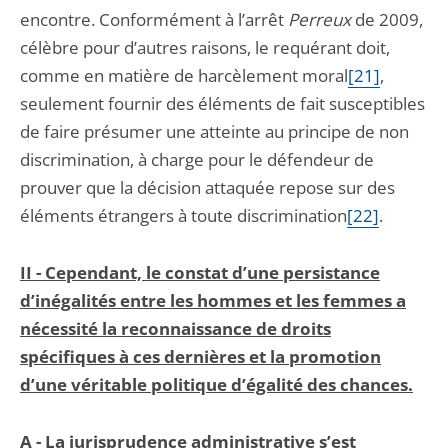
encontre. Conformément à l’arrêt
Perreux
de 2009,
célèbre pour d’autres raisons, le requérant doit,
comme en matière de harcèlement moral
[21]
,
seulement fournir des éléments de fait susceptibles
de faire présumer une atteinte au principe de non
discrimination, à charge pour le défendeur de
prouver que la décision attaquée repose sur des
éléments étrangers à toute discrimination
[22]
.
II -
Cependant, le constat d’une persistance
d’inégalités entre les hommes et les femmes a
nécessité la reconnaissance de droits
spécifiques à ces dernières et la promotion
d’une véritable politique d’égalité des chances.
A -
La jurisprudence administrative s’est