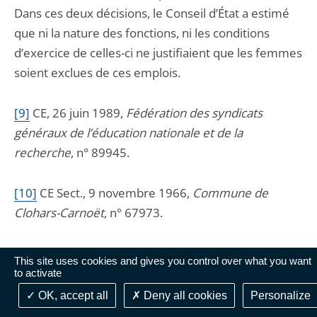
Dans ces deux décisions, le Conseil d’État a estimé
que ni la nature des fonctions, ni les conditions
d’exercice de celles-ci ne justifiaient que les femmes
soient exclues de ces emplois.
[9]
C
E, 26 juin 1989,
Fédération des syndicats
généraux de l’éducation nationale et de la
recherche
, n° 89945.
[10]
C
E Sect., 9 novembre 1966,
Commune de
Clohars-Carnoët
, n° 67973.
[11]
C
E Sect., 11 juin 1982,
Mme Diebolt
, rec. 227 ;
This site uses cookies and gives you control over what you want
CE Sect., 6 novembre 1992,
Mme Perrault
, Rec. 398.
to activate
OK, accept all
Deny all cookies
Personalize
[12]
CE
, 26 juin 1989,
Fédération des syndicats