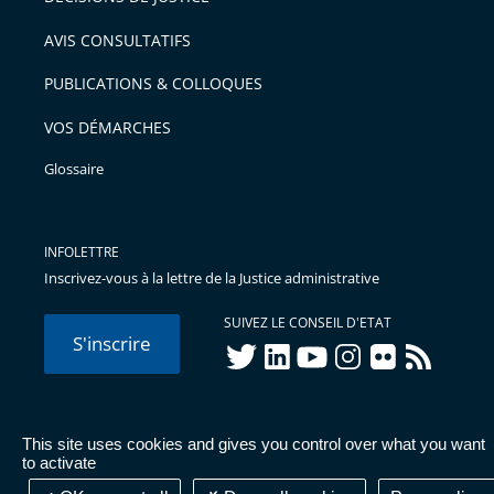
arriver
AVIS CONSULTATIFS
avant
PUBLICATIONS & COLLOQUES
VOS DÉMARCHES
Glossaire
INFOLETTRE
Inscrivez-vous à la lettre de la Justice administrative
SUIVEZ LE CONSEIL D'ETAT
S'inscrire
twitter
linkedIn
youtube
instagram
flickr
rss
This site uses cookies and gives you control over what you want
© Conseil d'État 2026 -
Mentions légales
-
Cookies
-
Données
to activate
personnelles
-
Publications administratives
-
Accessibilité :