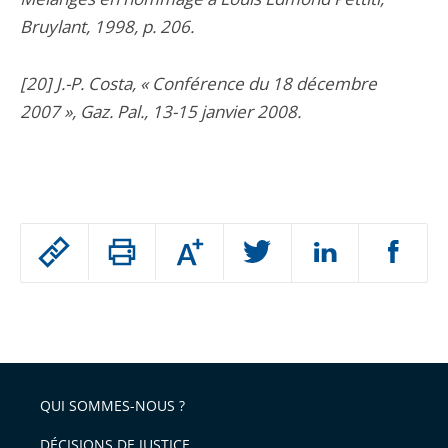
Bruylant, 1998, p. 206.
[20] J.-P. Costa, « Conférence du 18 décembre
2007 », Gaz. Pal., 13-15 janvier 2008.
Passer
Augmenter
le
ou
réduire
partage
Passer
la
taille
de
le
de
la
l'article
partage
police
pour
de
arriver
QUI SOMMES-NOUS ?
l'article
après
pour
DÉCISIONS DE JUSTICE