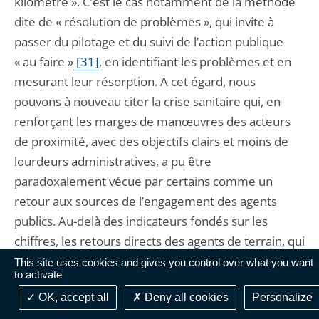
kilomètre ». C’est le cas notamment de la méthode
dite de « résolution de problèmes », qui invite à
passer du pilotage et du suivi de l’action publique
« au faire »
[31]
, en identifiant les problèmes et en
mesurant leur résorption. A cet égard, nous
pouvons à nouveau citer la crise sanitaire qui, en
renforçant les marges de manœuvres des acteurs
de proximité, avec des objectifs clairs et moins de
lourdeurs administratives, a pu être
paradoxalement vécue par certains comme un
retour aux sources de l’engagement des agents
publics. Au-delà des indicateurs fondés sur les
chiffres, les retours directs des agents de terrain, qui
permettent de souligner les difficultés du quotidien,
This site uses cookies and gives you control over what you want
to activate
sont parfois insuffisamment pris en compte, ou du
OK, accept all
Deny all cookies
Personalize
moins avec retard. Le décloisonnement, la précision