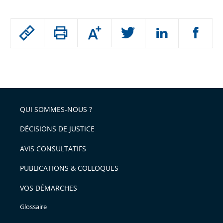
Passer
Augmenter
le
ou
réduire
partage
Passer
la
taille
de
le
de
la
l'article
partage
police
pour
de
arriver
QUI SOMMES-NOUS ?
l'article
après
pour
DÉCISIONS DE JUSTICE
arriver
AVIS CONSULTATIFS
avant
PUBLICATIONS & COLLOQUES
VOS DÉMARCHES
Glossaire