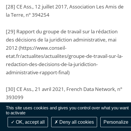
[28] CE Ass., 12 juillet 2017, Association Les Amis de
la Terre, n° 394254
[29] Rapport du groupe de travail sur la rédaction
des décisions de la juridiction administrative, mai
2012 (https://www.conseil-
etat.fr/actualites/actualites/groupe-de-travail-sur-la-
redaction-des-decisions-de-la-juridiction-
administrative-rapport-final)
[30] CE Ass., 21 avril 2021, French Data Network, n°
393099
This site uses cookies and gives you control over what you want
to activate
[31] Décret n° 2020-1404 du 18 novembre 2020
portant expérimentation au Conseil d'Etat des
OK, accept all
Deny all cookies
Personalize
procédures d'instruction orale et d'audience