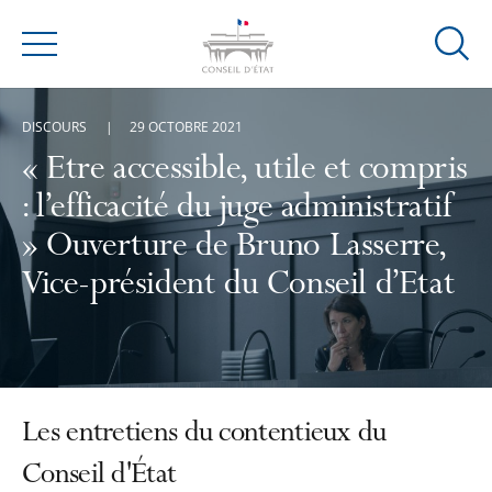
Ouvrir
Menu
la
modal
DISCOURS
29 OCTOBRE 2021
de
reche
« Etre accessible, utile et compris
: l’efficacité du juge administratif
» Ouverture de Bruno Lasserre,
Vice-président du Conseil d’Etat
Les entretiens du contentieux du
Conseil d'État