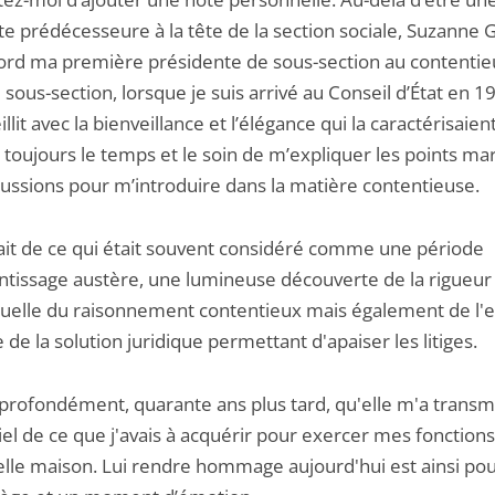
e prédécesseure à la tête de la section sociale, Suzanne 
bord ma première présidente de sous-section au contentieu
sous-section, lorsque je suis arrivé au Conseil d’État en 19
llit avec la bienveillance et l’élégance qui la caractérisaien
 toujours le temps et le soin de m’expliquer les points m
cussions pour m’introduire dans la matière contentieuse.
isait de ce qui était souvent considéré comme une période
ntissage austère, une lumineuse découverte de la rigueur
ctuelle du raisonnement contentieux mais également de l'
 de la solution juridique permettant d'apaiser les litiges.
s profondément, quarante ans plus tard, qu'elle m'a transm
iel de ce que j'avais à acquérir pour exercer mes fonction
elle maison. Lui rendre hommage aujourd'hui est ainsi po