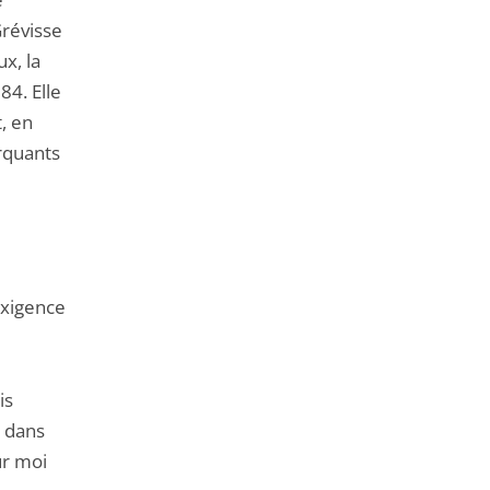
Grévisse
x, la
84. Elle
t, en
arquants
exigence
is
s dans
ur moi