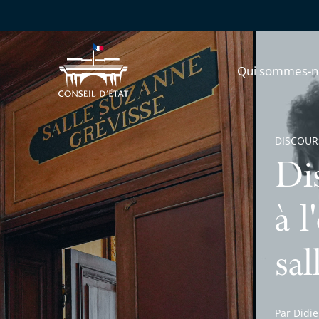
Qui sommes-n
DISCOUR
Di
à l
sa
Par Didie