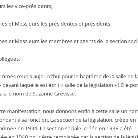
s les vice-présidents,
s et Messieurs les présidentes et présidents,
s et Messieurs les membres et agents de la section soci
ollègues,
mmes réunis aujourd'hui pour le baptême de la salle de la
– devant laquelle est écrit « salle de la législation » ! Elle po
is le nom de Suzanne Grévisse.
tte manifestation, nous donnons enfin à cette salle un no
ndant à sa fonction. La section de la législation, créée en
primée en 1934. La section sociale, créée en 1938 a été
ée en 1940 pour être remplacée par la section de la législ