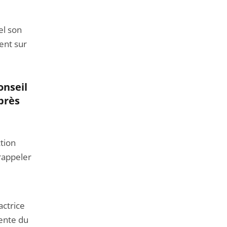
el son
ent sur
onseil
près
ction
 rappeler
actrice
dente du