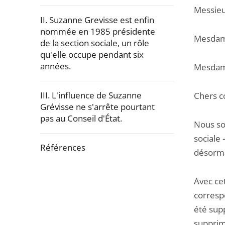
Messieur
II. Suzanne Grevisse est enfin
nommée en 1985 présidente
Mesdame
de la section sociale, un rôle
qu'elle occupe pendant six
années.
Mesdame
III. L'influence de Suzanne
Chers c
Grévisse ne s'arrête pourtant
pas au Conseil d'État.
Nous so
sociale 
Références
désorma
Passer
Avec ce
la
correspo
navigation
été sup
de
supprim