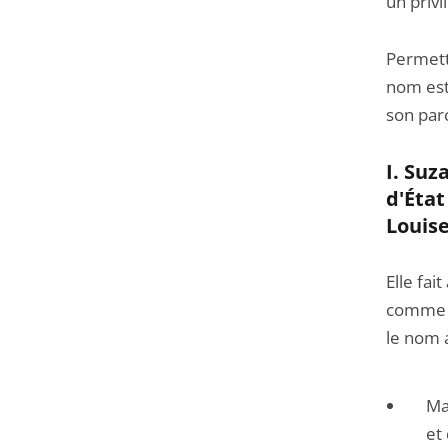
un priv
Permett
nom est
son par
I. Suz
d'Éta
Louise
Elle fai
comme ju
le nom 
Ma
et