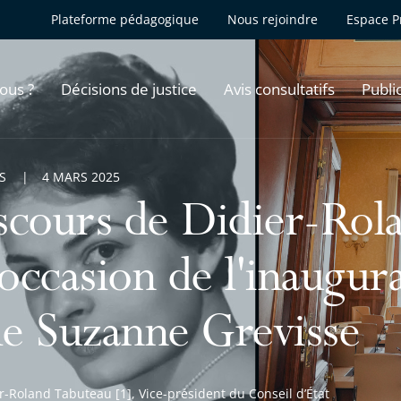
Plateforme pédagogique
Nous rejoindre
Espace P
ous ?
Décisions de justice
Avis consultatifs
Publi
S
4 MARS 2025
scours de Didier-Rol
'occasion de l'inaugur
lle Suzanne Grevisse
r-Roland Tabuteau [1], Vice-président du Conseil d’État