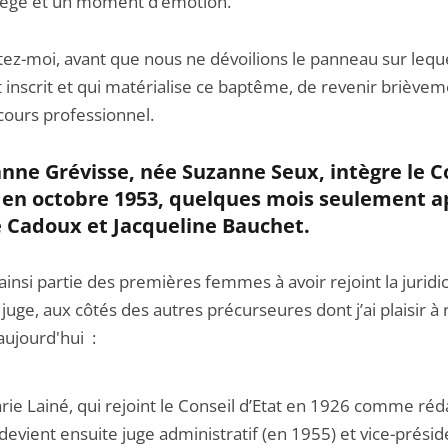
ilège et un moment d’émotion.
ez-moi, avant que nous ne dévoilions le panneau sur lequ
 inscrit et qui matérialise ce baptême, de revenir brièvem
cours professionnel.
anne Grévisse, née Suzanne Seux, intègre le C
t en octobre 1953, quelques mois seulement a
 Cadoux et Jacqueline Bauchet.
t ainsi partie des premières femmes à avoir rejoint la juridi
ge, aux côtés des autres précurseures dont j’ai plaisir à
aujourd'hui :
rie Lainé, qui rejoint le Conseil d’Etat en 1926 comme réd
 devient ensuite juge administratif (en 1955) et vice-prési