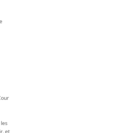
e
Cour
 les
r, et