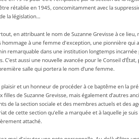
’être rétablie en 1945, concomitamment avec la suppressi
de la législation…
tout, en attribuant le nom de Suzanne Grevisse à ce lieu,
 hommage à une femme d'exception, une pionnière qui a
in remarquable dans une institution longtemps incarnée 
 C’est aussi une nouvelle avancée pour le Conseil d’État,
a première salle qui portera le nom d’une femme.
n plaisir et un honneur de procéder à ce baptême en la pr
x filles de Suzanne Grevisse, mais également d’autres anc
nts de la section sociale et des membres actuels et des a
iat de cette section qu’elle a marquée et à laquelle je suis
lièrement attaché.
ez-moi d’ajouter une note personnelle. Au-delà d’être un