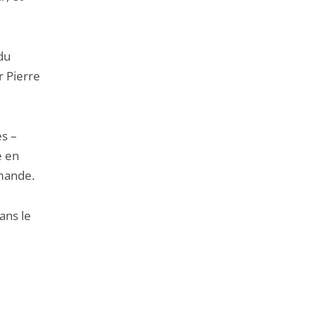
du
r Pierre
s –
e en
emande.
ans le