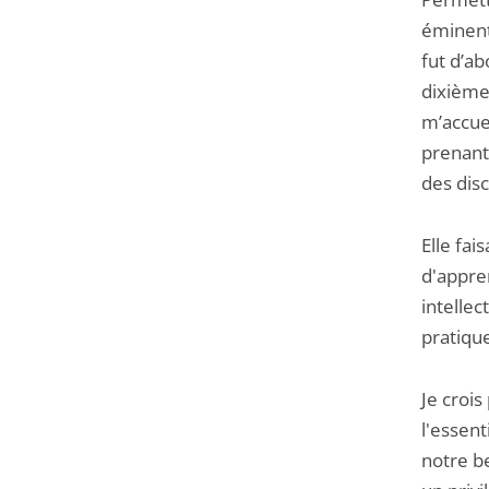
éminent
fut d’a
dixième 
m’accuei
prenant
des dis
Elle fa
d'appre
intelle
pratique
Je croi
l'essent
notre b