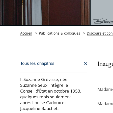
Accueil
Publications & colloques
Discours et con
Passer
Inaugu
Tous les chapitres
la
navigation
I. Suzanne Grévisse, née
de
Suzanne Seux, intègre le
Madame 
Conseil d'État en octobre 1953,
l'article
quelques mois seulement
pour
après Louise Cadoux et
Madame 
arriver
Jacqueline Bauchet.
après