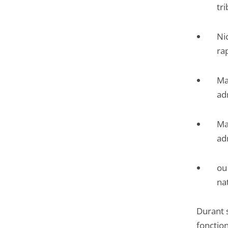
tri
Ni
ra
Ma
ad
Ma
ad
ou
na
Durant 
fonctio