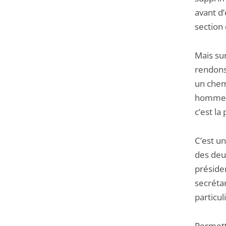
l'article
avant d
pour
section 
arriver
avant
Mais sur
rendons
un chem
hommes.
c’est l
C’est u
des deu
préside
secrétar
particu
Permett