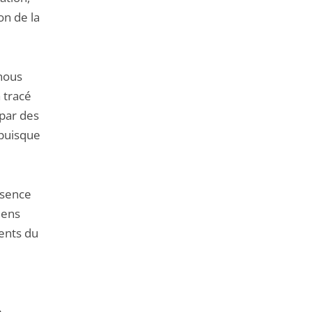
on de la
 nous
 tracé
par des
 puisque
ésence
iens
gents du
e