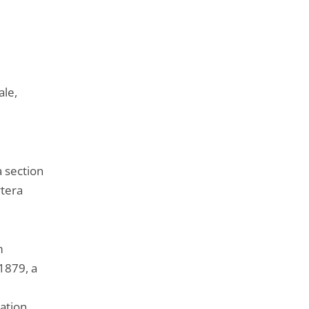
de
l'article
pour
arriver
avant
ale,
 section
rtera
m
 1879, a
ation,