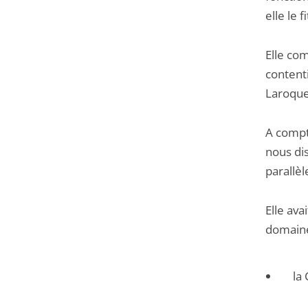
elle le 
Elle co
contenti
Laroque
A compt
nous di
parallèl
Elle ava
domaine 
la