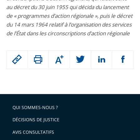
au décret du 30 juin 1955 qui décida du lancement
de « programmes d’action régionale », puis le décret
du 14 mars 1964 relatif à l’organisation des services
de l’État dans les circonscriptions d’action régionale
Passer
Augmenter
le
ou
réduire
partage
Passer
la
taille
de
le
de
la
l'article
partage
police
pour
de
arriver
QUI SOMMES-NOUS ?
l'article
après
pour
DÉCISIONS DE JUSTICE
arriver
AVIS CONSULTATIFS
avant