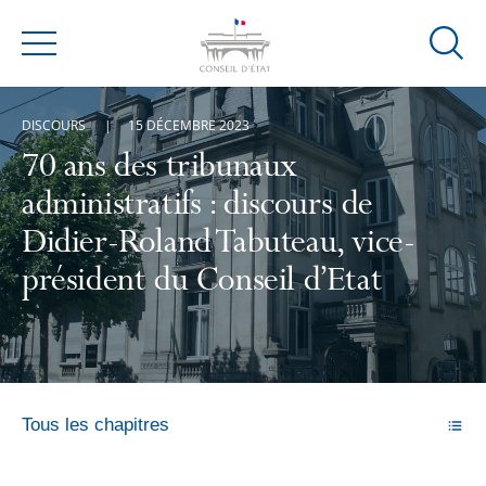
Ouvrir
Menu
la
modal
DISCOURS
15 DÉCEMBRE 2023
de
reche
70 ans des tribunaux
administratifs : discours de
Didier-Roland Tabuteau, vice-
président du Conseil d’Etat
Tous les chapitres