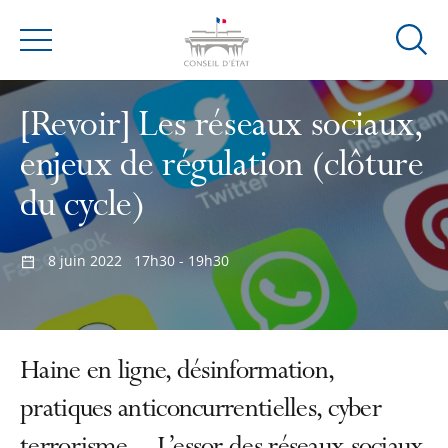
Ouvrir
Menu
la
modal
[Revoir] Les réseaux sociaux,
de
reche
enjeux de régulation (clôture
du cycle)
8 juin 2022
17h30 - 19h30
Haine en ligne, désinformation,
pratiques anticoncurrentielles, cyber