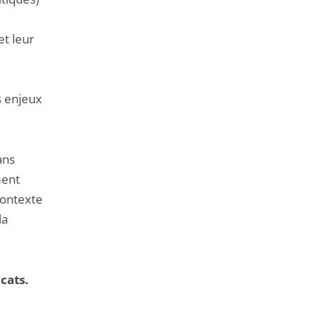
et leur
e
s enjeux
ans
ment
contexte
la
cats.