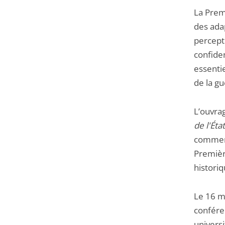
La Prem
des adap
percepti
confide
essentie
de la g
L’ouvra
de l'Ét
comment
Premièr
historiq
Le 16 m
confére
universi