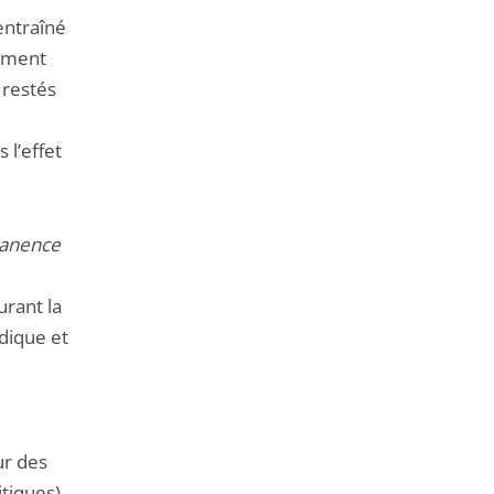
entraîné
rement
 restés
 l’effet
rmanence
urant la
dique et
ur des
itiques)