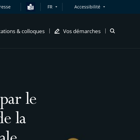
resse
FR
Accessibilité
cations & colloques
Vos démarches
Ouvrir
la
modale
de
recherche
par le
de la
ale