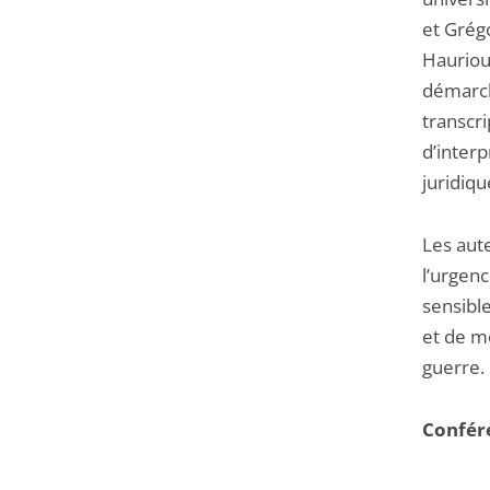
et Grégo
Hauriou)
démarch
transcri
d’inter
juridiqu
Les aut
l’urgen
sensible
et de m
guerre.
Confére