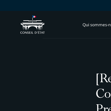
Qui sommes-n
[Re
Con
Pr