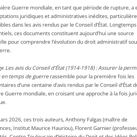
ière Guerre mondiale, en tant que période de rupture, a 
tations juridiques et administratives inédites, particuliè
bles dans les avis rendus par le Conseil d’État. Longtemps
ntiels, ces documents constituent aujourd’hui une source
lle pour comprendre l’évolution du droit administratif sous
uerre.
ge
Les avis du Conseil d'État (1914-1918) : Assurer la pe
at en temps de guerre
rassemble pour la première fois les
aires d’une centaine d’avis rendus par le Conseil d’État d
e Guerre mondiale, en croisant une approche à la fois juri
ue.
ars 2026, ces trois auteurs, Anthony Falgas (maître de
nces, Institut Maurice Hauriou), Florent Garnier (professe
tés, Centre Toulousain d’Histoire du Droit et des Idées Pol