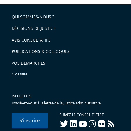
partage
de
QUI SOMMES-NOUS ?
l'article
pour
DÉCISIONS DE JUSTICE
arriver
AVIS CONSULTATIFS
avant
PUBLICATIONS & COLLOQUES
VOS DÉMARCHES
Glossaire
INFOLETTRE
Inscrivez-vous à la lettre de la Justice administrative
SUIVEZ LE CONSEIL D'ETAT
S'inscrire
twitter
linkedIn
youtube
instagram
flickr
rss