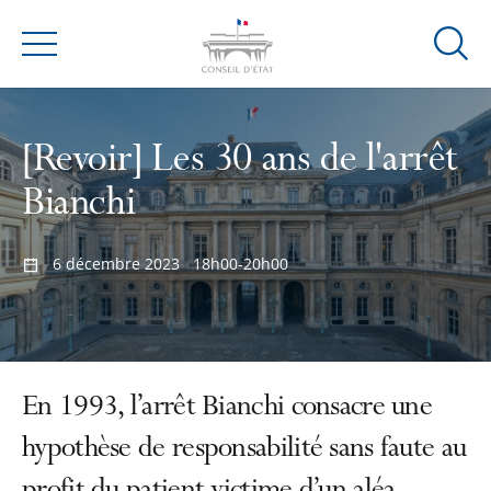
Ouvrir
Menu
la
modal
de
[Revoir] Les 30 ans de l'arrêt
reche
Bianchi
6 décembre 2023
18h00-20h00
En 1993, l’arrêt Bianchi consacre une
hypothèse de responsabilité sans faute au