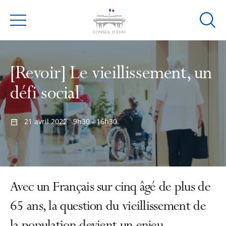
Ouvrir
Menu
la
modal
de
[Revoir] Le vieillissement, un
reche
défi social
21 avril 2022
9h30 - 16h30
Avec un Français sur cinq âgé de plus de
65 ans, la question du vieillissement de