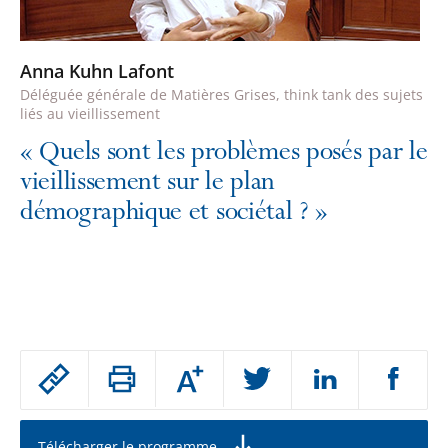
Anna Kuhn Lafont
Déléguée générale de Matières Grises, think tank des sujets
liés au vieillissement
«
Quels sont les problèmes posés par le
vieillissement sur le plan
démographique et sociétal ?
»
Passer
Augmenter
le
ou
réduire
partage
la
taille
de
Télécharger le programme