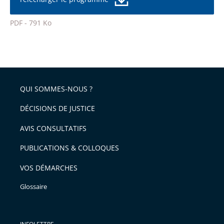
de
la
l'article
police
PDF - 791 Ko
pour
Passer
arriver
le
après
partage
de
QUI SOMMES-NOUS ?
l'article
pour
DÉCISIONS DE JUSTICE
arriver
AVIS CONSULTATIFS
avant
PUBLICATIONS & COLLOQUES
VOS DÉMARCHES
Glossaire