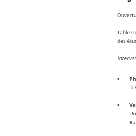
Ouvertu
Table r
des étud
Interve
Ph
la
Va
Un
eu