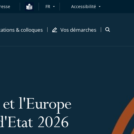
resse
FR
Accessibilité
cations & colloques
Vos démarches
Ouvrir
la
modale
de
recherche
 et l'Europe
d'Etat 2026