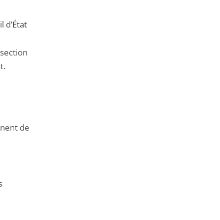
l d’État
 section
t.
nent de
s