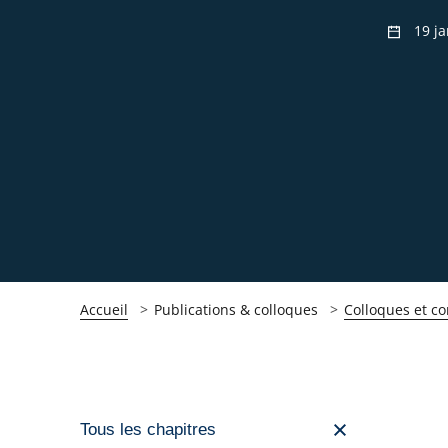
19 ja
Accueil
Publications & colloques
Colloques et c
Passer
Tous les chapitres