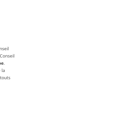
nseil
 Conseil
pe
.
 la
atouts