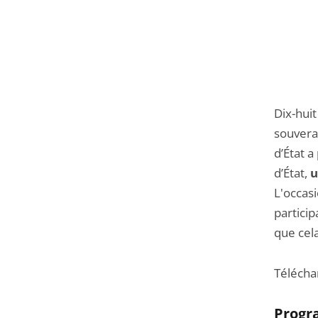
Dix-huit
souvera
d’État a
d’État,
u
L'occas
particip
que cel
Télécha
Prog