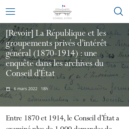
Ouvrir
Menu
la
modal
[Revoir] La République et les
de
groupements privés d’intérêt
reche
général (1870-1914) : une
enquête dans les archives du
Conseil d’État
6 mars 2022
18h
Entre 1870 et 1914, le Conseil d’État a