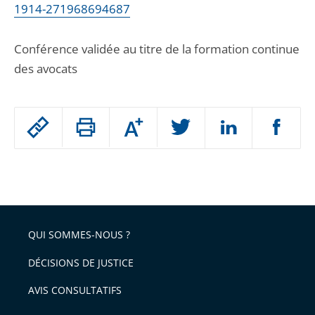
1914-271968694687
Conférence validée au titre de la formation continue
des avocats
Passer
Augmenter
le
ou
réduire
partage
Passer
la
taille
de
le
de
la
l'article
partage
police
pour
de
arriver
QUI SOMMES-NOUS ?
l'article
après
pour
DÉCISIONS DE JUSTICE
arriver
AVIS CONSULTATIFS
avant