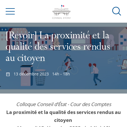
Ouvrir
Menu
la
modal
[Revoir] La proximité et la
de
reche
qualité des services rendus
au citoyen
13 décembre 2023
14h - 18h
Colloque Conseil d’État - Cour des Comptes
La proximité et la qualité des services rendus au
citoyen