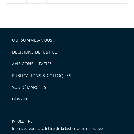
réduire
partage
Passer
la
taille
de
le
de
la
l'article
partage
police
pour
de
arriver
QUI SOMMES-NOUS ?
l'article
après
pour
DÉCISIONS DE JUSTICE
arriver
AVIS CONSULTATIFS
avant
PUBLICATIONS & COLLOQUES
VOS DÉMARCHES
Glossaire
INFOLETTRE
Inscrivez-vous à la lettre de la Justice administrative