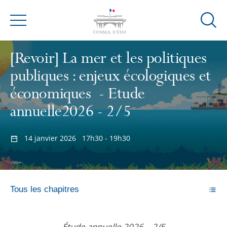
Ouvrir
Menu
la
modal
[Revoir] La mer et les politiques
de
publiques : enjeux écologiques et
reche
économiques - Etude
annuelle2026 - 2/5
14 janvier 2026
17h30 - 19h30
Tous les chapitres
Étude annuelle 2026
- 2/5