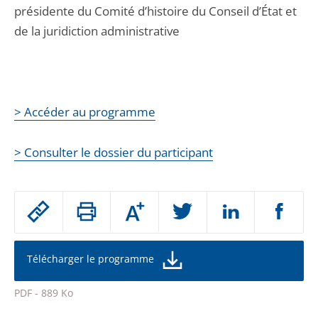
présidente du Comité d’histoire du Conseil d’État et
de la juridiction administrative
> Accéder au programme
> Consulter le dossier du participant
Passer
Augmenter
le
ou
réduire
partage
la
taille
de
Télécharger le programme
de
la
l'article
police
PDF - 889 Ko
pour
Passer