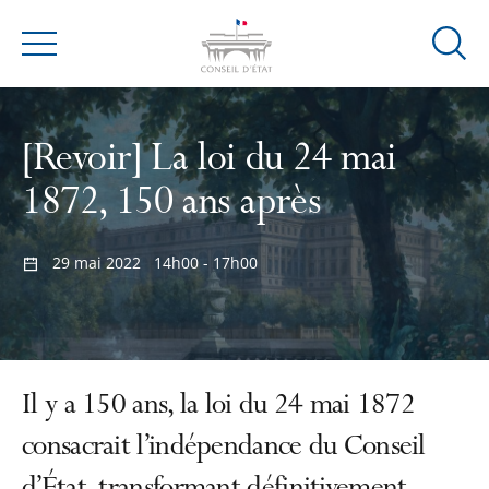
Ouvrir
Menu
la
modal
de
[Revoir] La loi du 24 mai
reche
1872, 150 ans après
29 mai 2022
14h00 - 17h00
Il y a 150 ans, la loi du 24 mai 1872
consacrait l’indépendance du Conseil