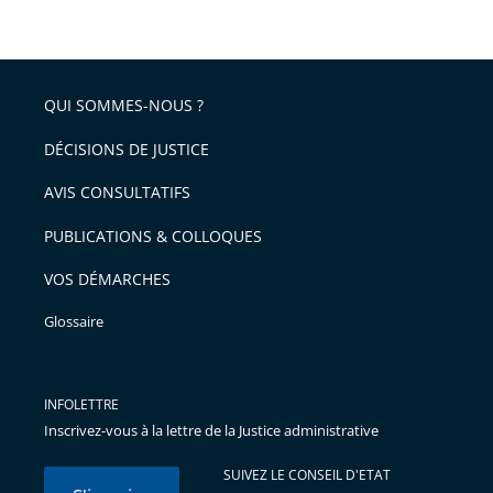
arriver
le
après
partage
de
QUI SOMMES-NOUS ?
l'article
pour
DÉCISIONS DE JUSTICE
arriver
AVIS CONSULTATIFS
avant
PUBLICATIONS & COLLOQUES
VOS DÉMARCHES
Glossaire
INFOLETTRE
Inscrivez-vous à la lettre de la Justice administrative
SUIVEZ LE CONSEIL D'ETAT