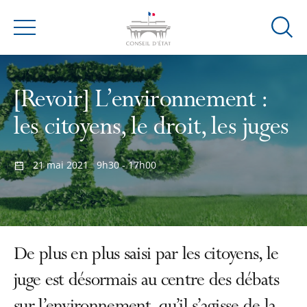
Ouvrir
Menu
la
modal
de
[Revoir] L’environnement :
reche
les citoyens, le droit, les juges
21 mai 2021
9h30 - 17h00
De plus en plus saisi par les citoyens, le
juge est désormais au centre des débats