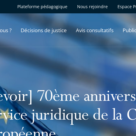
Plateforme pédagogique
Nous rejoindre
Espace P
ous ?
Décisions de justice
Avis consultatifs
Publi
evoir] 70ème annivers
rvice juridique de la
ropéenne