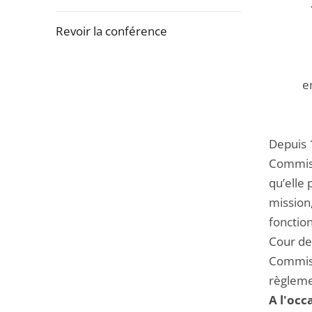
la
navigation
Revoir la conférence
de
l'article
Passer
pour
e
la
arriver
navigation
après
de
Depuis 1
l'article
Commissi
pour
qu’elle 
arriver
mission,
avant
fonctio
Cour de 
Commissi
règleme
A l'occ