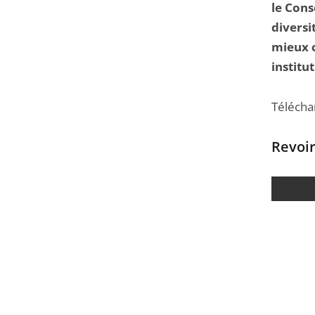
le Conse
diversi
mieux c
institu
Télécha
Revoir