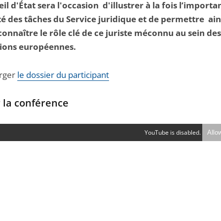
il d'État sera l'occasion d'illustrer à la fois l’importa
té des tâches du Service juridique et de permettre ain
onnaître le rôle clé de ce juriste méconnu au sein des
tions européennes.
rger
le dossier du participant
 la conférence
YouTube is disabled.
Allo