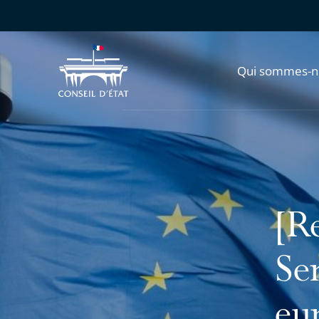
Qui sommes-n
[R
Se
eu