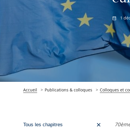
1 dé
Accueil
Publications & colloques
Colloques et c
Passer
70ème 
Tous les chapitres