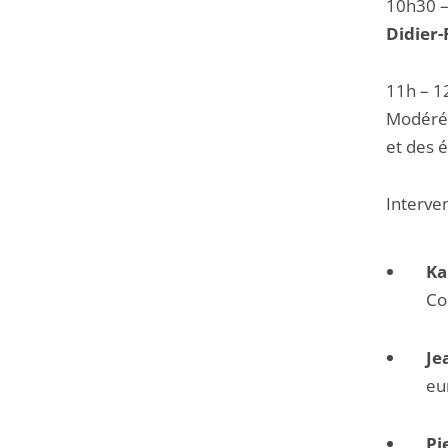
10h30 –
Didier
11h – 1
Modéré
et des é
Interven
Ka
Co
Je
eu
Pi