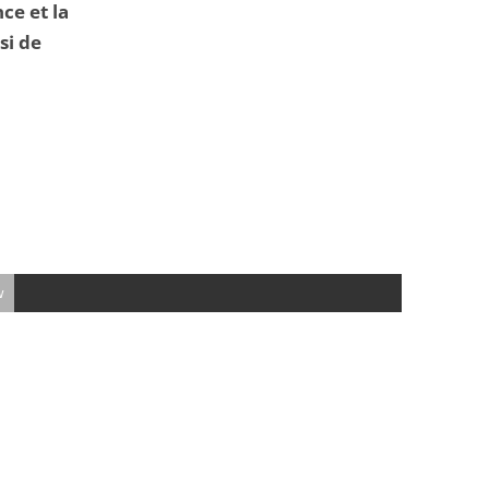
nce et la
si de
w