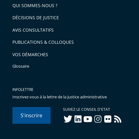
QUI SOMMES-NOUS ?
l'article
pour
DÉCISIONS DE JUSTICE
arriver
AVIS CONSULTATIFS
avant
PUBLICATIONS & COLLOQUES
VOS DÉMARCHES
Glossaire
INFOLETTRE
Inscrivez-vous à la lettre de la Justice administrative
SUIVEZ LE CONSEIL D'ETAT
S'inscrire
twitter
linkedIn
youtube
instagram
flickr
rss