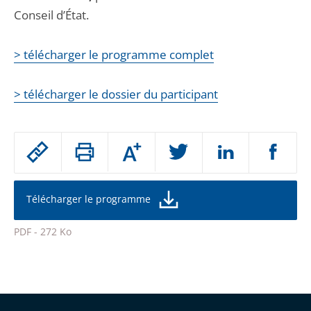
Conseil d’État.
> télécharger le programme complet
> télécharger le dossier du participant
Passer
Augmenter
le
ou
réduire
partage
la
taille
de
Télécharger le programme
de
la
l'article
police
PDF - 272 Ko
pour
Passer
arriver
le
après
partage
de