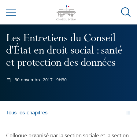
Ouvrir
Menu
la
modal
Les Entretiens du Conseil
de
reche
d'État en droit social : santé
et protection des données
30 novembre 2017
9H30
Tous les chapitres
Colloque organisé par la section sociale et la section