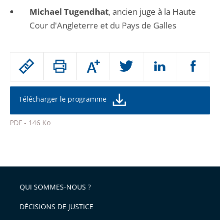
Michael Tugendhat
, ancien juge à la Haute
Cour d'Angleterre et du Pays de Galles
Passer
Augmenter
le
ou
réduire
partage
la
taille
de
Télécharger le programme
de
la
l'article
police
PDF - 146 Ko
pour
Passer
arriver
le
après
partage
de
QUI SOMMES-NOUS ?
l'article
pour
DÉCISIONS DE JUSTICE
arriver