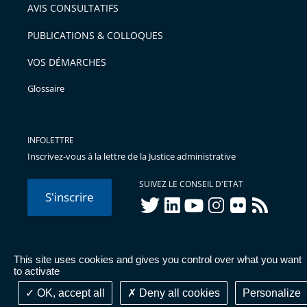
AVIS CONSULTATIFS
avant
PUBLICATIONS & COLLOQUES
VOS DÉMARCHES
Glossaire
INFOLETTRE
Inscrivez-vous à la lettre de la Justice administrative
SUIVEZ LE CONSEIL D'ETAT
S'inscrire
twitter
linkedIn
youtube
instagram
flickr
rss
This site uses cookies and gives you control over what you want
© Conseil d'État 2026 -
Mentions légales
-
Cookies
-
Données
to activate
personnelles
-
Publications administratives
-
Accessibilité :
partiellement conforme
OK, accept all
Deny all cookies
Personalize