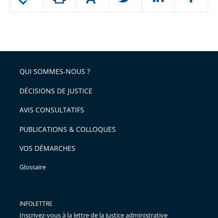
le
ou
réduire
partage
Passer
la
taille
de
le
de
la
l'article
partage
police
pour
de
arriver
QUI SOMMES-NOUS ?
l'article
après
pour
DÉCISIONS DE JUSTICE
arriver
AVIS CONSULTATIFS
avant
PUBLICATIONS & COLLOQUES
VOS DÉMARCHES
Glossaire
INFOLETTRE
Inscrivez-vous à la lettre de la Justice administrative