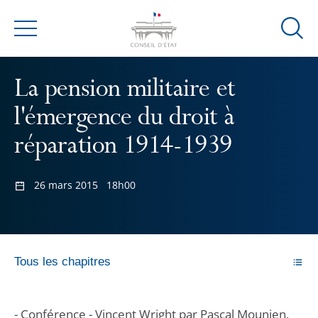
Ouvrir
Menu
la
modal
La pension militaire et
de
reche
l'émergence du droit à
réparation 1914-1939
26 mars 2015
18h00
Tous les chapitres
- Conférence - Vincent Wright par Pascal Mounien,