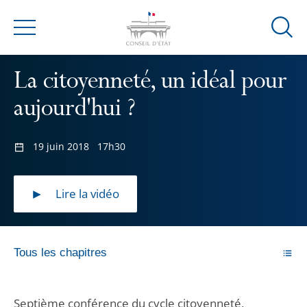
Ouvrir
Menu
la
modal
La citoyenneté, un idéal pour
de
reche
aujourd'hui ?
19 juin 2018
17h30
Lire la vidéo
Tous les chapitres
Septième conférence du cycle citoyenneté,