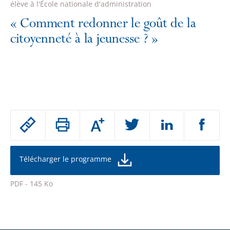
élève à l'École nationale d'administration
«
Comment redonner le goût de la
citoyenneté à la jeunesse ?
»
Passer
Augmenter
le
ou
réduire
partage
la
taille
de
Télécharger le programme
de
la
l'article
police
PDF - 145 Ko
pour
Passer
arriver
le
après
partage