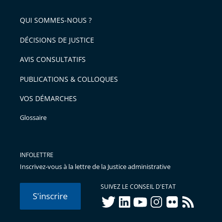
de
QUI SOMMES-NOUS ?
l'article
pour
DÉCISIONS DE JUSTICE
arriver
AVIS CONSULTATIFS
avant
PUBLICATIONS & COLLOQUES
VOS DÉMARCHES
Glossaire
INFOLETTRE
Inscrivez-vous à la lettre de la Justice administrative
SUIVEZ LE CONSEIL D'ETAT
S'inscrire
twitter
linkedIn
youtube
instagram
flickr
rss